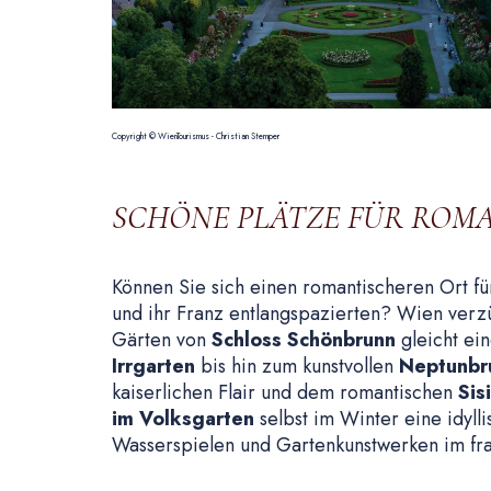
Copyright © WienTourismus - Christian Stemper
SCHÖNE PLÄTZE FÜR ROMA
Können Sie sich einen romantischeren Ort für
und ihr Franz entlangspazierten? Wien verz
Gärten von
Schloss Schönbrunn
gleicht ei
Irrgarten
bis hin zum kunstvollen
Neptunbr
kaiserlichen Flair und dem romantischen
Sis
im Volksgarten
selbst im Winter eine idyll
Wasserspielen und Gartenkunstwerken im fran