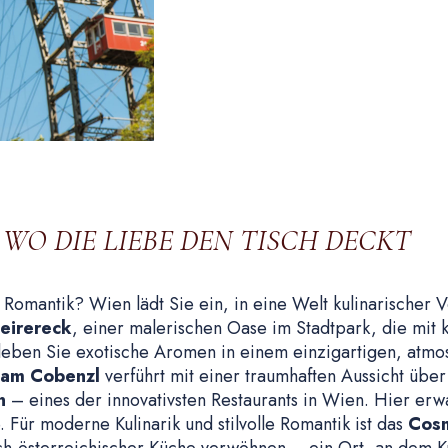
WO DIE LIEBE DEN TISCH DECKT
d Romantik? Wien lädt Sie ein, in eine Welt kulinarischer
teirereck
, einer malerischen Oase im Stadtpark, die mit k
eben Sie exotische Aromen in einem einzigartigen, atmo
 am Cobenzl
verführt mit einer traumhaften Aussicht übe
n
– eines der innovativsten Restaurants in Wien. Hier erw
Für moderne Kulinarik und stilvolle Romantik ist das
Cos
sch-österreichischer Küche verwöhnen – ein Ort, an dem K