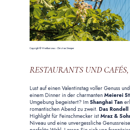
Copyright © WienTourismus - Christian Stemper
RESTAURANTS UND CAFÉS, 
Lust auf einen Valentinstag voller Genuss un
einem Dinner in der charmanten
Meierei S
Umgebung begeistert? Im
Shanghai Tan
erl
romantischen Abend zu zweit.
Das Rondell
Highlight für Feinschmecker ist
Mraz & Soh
Niveau und eine unvergessliche Genussreise. 
perfekte Wahl. Lassen Sie sich von französi