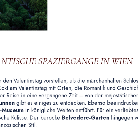
NTISCHE SPAZIERGÄNGE IN WIEN
 den Valentinstag vorstellen, als die märchenhaften Schlos
ückt am Valentinstag mit Orten, die Romantik und Geschic
ner Reise in eine vergangene Zeit – von der majestätisch
unnen
gibt es einiges zu entdecken. Ebenso beeindrucken
i-Museum
in königliche Welten entführt. Für ein verlieb
ische Kulisse. Der barocke
Belvedere-Garten
hingegen ve
zösischen Stil.