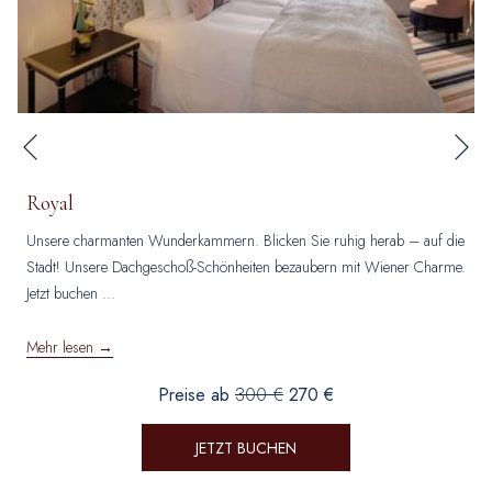
Nä
Vorherige
Royal
Unsere charmanten Wunderkammern. Blicken Sie ruhig herab – auf die
Stadt! Unsere Dachgeschoß-Schönheiten bezaubern mit Wiener Charme.
Jetzt buchen
…
Mehr lesen
Preise ab
300 €
270 €
JETZT BUCHEN